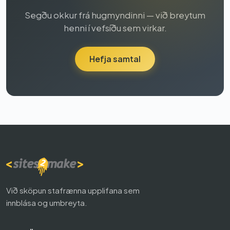
Segðu okkur frá hugmyndinni — við breytum
henni í vefsíðu sem virkar.
Hefja samtal
Við sköpun stafrænna upplifana sem
innblása og umbreyta.