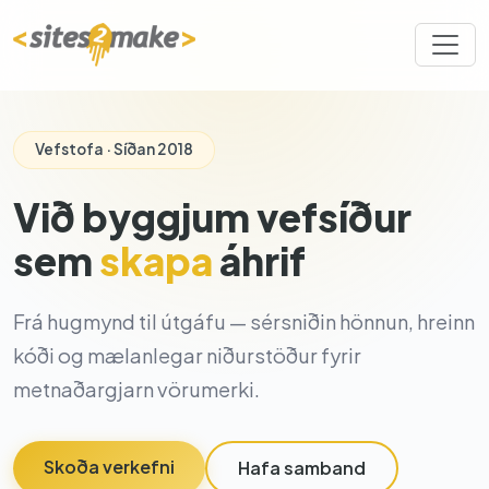
Vefstofa · Síðan 2018
Við byggjum vefsíður
sem
skapa
áhrif
Frá hugmynd til útgáfu — sérsniðin hönnun, hreinn
kóði og mælanlegar niðurstöður fyrir
metnaðargjarn vörumerki.
Skoða verkefni
Hafa samband