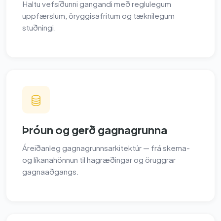
Haltu vefsíðunni gangandi með reglulegum
uppfærslum, öryggisafritum og tæknilegum
stuðningi.
Þróun og gerð gagnagrunna
Áreiðanleg gagnagrunnsarkitektúr — frá skema-
og líkanahönnun til hagræðingar og öruggrar
gagnaaðgangs.