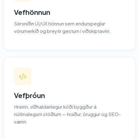
Vefhönnun
Sérsniðin UI/UX hönnun sem endurspeglar
vörumerkið og breytir gestum í viðskiptavini.
Vefþróun
Hreinn, viðhaldanlegur kóði byggður á
nútímalegum stöðlum — hraður, öruggur og SEO-
vænn.