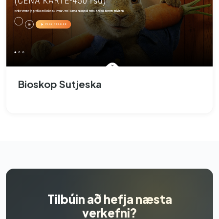
Bioskop Sutjeska
Tilbúin að hefja næsta
verkefni?