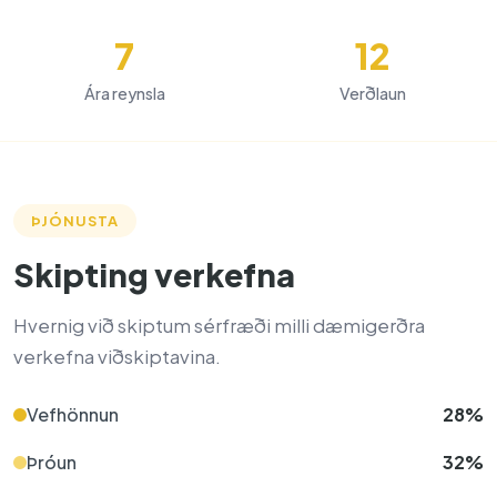
7
12
Ára reynsla
Verðlaun
ÞJÓNUSTA
Skipting verkefna
Hvernig við skiptum sérfræði milli dæmigerðra
verkefna viðskiptavina.
Vefhönnun
28%
Þróun
32%