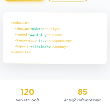
<website>
<design>
modern
</design>
<speed>
lightning
</speed>
<responsive>
true
</responsive>
<agency>
sites2make
</agency>
</website>
120
85
Verkefni lokið
Ánægðir viðskiptavinir