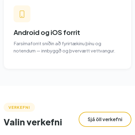
Android og iOS forrit
Farsímaforrit sniðin að fyrirtækinu þínu og
notendum — innbyggð og þvervætt vettvangur.
VERKEFNI
Sjá öll verkefni
Valin verkefni