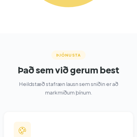
ÞJÓNUSTA
Það sem við gerum best
Heildstæð stafræn lausn sem sniðin er að
markmiðum þínum.